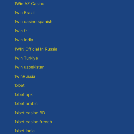
1Win AZ Casino
1win Brazil
1win casino spanish
1win fr
1win India
1WIN Official In Russia
1win Turkiye
1win uzbekistan
1winRussia
1xbet
1xbet apk
1xbet arabic
1xbet casino BD
1xbet casino french
1xbet india