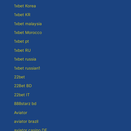
1xbet Korea
1xbet KR
1xbet malaysia
1xbet Morocco
1xbet pt
1xbet RU
1xbet russia
1xbet russian1
22bet
22Bet BD
22bet IT
888starz bd
Aviator
aviator brazil
aviator casino DE