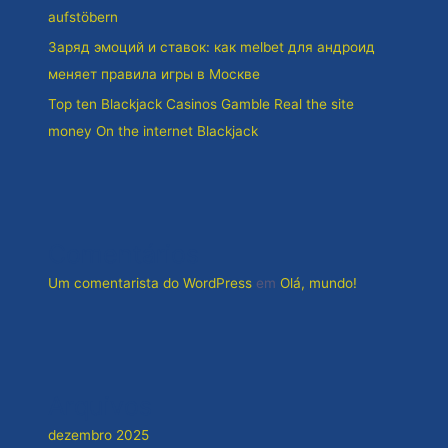
aufstöbern
Заряд эмоций и ставок: как melbet для андроид
меняет правила игры в Москве
Top ten Blackjack Casinos Gamble Real the site
money On the internet Blackjack
Comentários
Um comentarista do WordPress
em
Olá, mundo!
Arquivos
dezembro 2025