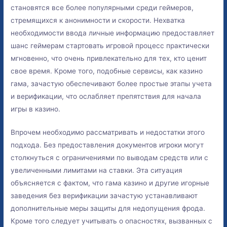
становятся все более популярными среди геймеров,
стремящихся к анонимности и скорости. Нехватка
необходимости ввода личные информацию предоставляет
шанс геймерам стартовать игровой процесс практически
мгновенно, что очень привлекательно для тех, кто ценит
свое время. Кроме того, подобные сервисы, как казино
гама, зачастую обеспечивают более простые этапы учета
и верификации, что ослабляет препятствия для начала
игры в казино.
Впрочем необходимо рассматривать и недостатки этого
подхода. Без предоставления документов игроки могут
столкнуться с ограничениями по выводам средств или с
увеличенными лимитами на ставки. Эта ситуация
объясняется с фактом, что гама казино и другие игорные
заведения без верификации зачастую устанавливают
дополнительные меры защиты для недопущения фрода.
Кроме того следует учитывать о опасностях, вызванных с