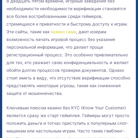
В двадцать пятом времени, игорные заведения без
необходимости необходимости верификации становятся
все более востребованными среди геймеров,
стремящихся к приватности и быстрому доступу к играм.
Эти сайты, такие как
казино гама
, дают юзерам
возможность начать игровой процесс без указания
персональной информации, что делает проще
регистрационный процесс. Это особенно привлекательно
для тех, кто уважает свою конфиденциальность и желает
обойти долгих процессов проверки документов. Однако
стоит иметь в виду, что отсутствие верификации способно
представлять некоторые угрозы, такие как сниженная
защита от мошенничества.
Ключевым плюсом казино без KYC (Know Your Customer)
является сразу же старт геймплея. Геймеры могут просто
положить деньги и тотчас приступить к популярным слот-
машинам или настольным играм. Часто такие гэмблинг-