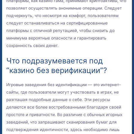
платформы, как казино гама, принимают криптоактивы, что
позволяет осуществлять анонимные операции. Следует
подчеркнуть, что несмотря на комфорт, пользователям
следует останавливаться на сертифицированные
платформы с отличной репутацией, чтобы снизить до
минимума вероятные опасности и гарантировать
сохранность своих денег.
Что подразумевается под
“казино без верификации”?
Игровые заведения без идентификации — это интернет-
сайты, где пользователи могут участвовать в играх, не
разглашая подробные данные о себе. Эти ресурсы
делаются все более востребованными благодаря своей
простоте и приватности. Во различие с обычных игорных
заведений, что запрашивают сканирования бумаг для
подтверждения идентичности, здесь необходимо лишь