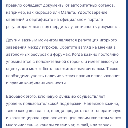
правило обладают документы от авторитетных органов,
например, как Кюрасао или Мальта. Удостоверение
сведений о сертификате на официальном портале
регулятора может подтвердить аутентичность документа.
Другим важным моментом является репутация игорного
заведения между игроков. Обратите взгляд на мнения в
автономных ресурсах и форумах. Когда казино постоянно
упоминается с положительной стороны и имеет высокую
оценку, это может быть положительным сигналом. Также
необходимо учесть наличие четких правил использования
и правил конфиденциальности.
Вдобавок этого, ключевую функцию осуществляет
уровень пользовательской поддержки. Надежное казино,
такое как gama casino, всегда предоставляет оперативную
и квалифицированную ассистенцию своим клиентам через
многочисленные каналы связи: чат, e-mail, или звонок.