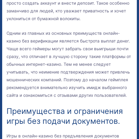
просто создать аккаунт и внести депозит. Такое особенно
заманчиво для людей, кто уважает приватность и хочет
уклониться от бумажной волокиты.
Одним из главных из основных преимуществ онлайн-
казино без верификации является быстрота выплат денег.
Чаще всего геймеры могут забрать свои выигрыши почти
сразу, что отличает в лучшую сторону такие платформы от
обычных интернет-казино. Тем не менее следует
учитывать, что неимение подтверждения может привлечь
мошеннических компаний. Поэтому до началом геймплея
рекомендуется внимательно изучить имидж выбранного
сайта и ознакомиться с отзывами других пользователей.
Преимущества и ограничения
игры без подачи документов.
Игры в онлайн-казино без предъявления документов