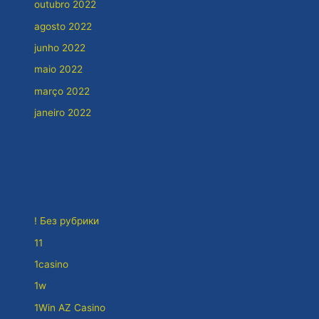
outubro 2022
agosto 2022
junho 2022
maio 2022
março 2022
janeiro 2022
Categorias
! Без рубрики
11
1casino
1w
1Win AZ Casino