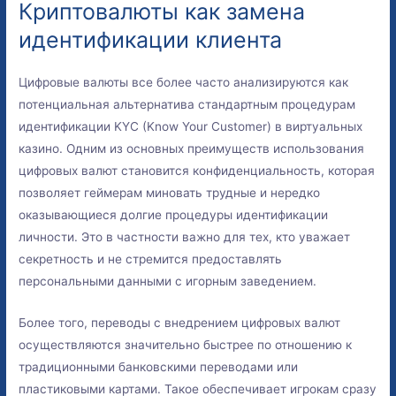
Криптовалюты как замена
идентификации клиента
Цифровые валюты все более часто анализируются как
потенциальная альтернатива стандартным процедурам
идентификации KYC (Know Your Customer) в виртуальных
казино. Одним из основных преимуществ использования
цифровых валют становится конфиденциальность, которая
позволяет геймерам миновать трудные и нередко
оказывающиеся долгие процедуры идентификации
личности. Это в частности важно для тех, кто уважает
секретность и не стремится предоставлять
персональными данными с игорным заведением.
Более того, переводы с внедрением цифровых валют
осуществляются значительно быстрее по отношению к
традиционными банковскими переводами или
пластиковыми картами. Такое обеспечивает игрокам сразу