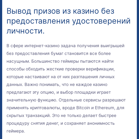
Вывод призов из казино без
предоставления удостоверений
личности.
В сфере интернет-казино задача получения выигрышей
без предоставления бумаг становится все более
насущным. Большинство геймеры пытаются найти
способы обходить жесткие проверки верификации,
которые настаивают на от них разглашения личных
данных. Важно понимать, что не каждое казино
предлагают эту опцию, и выбор площадки играет
значительную функцию. Отдельные сервисы разрешают
применять криптовалюты, вроде Bitcoin и Ethereum, для
скрытых транзакций. Это не только делает быстрее
процедуру снятия денег, и сохраняет анонимность
геймера.