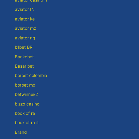
aviator casino fr
aviator IN
aviator ke
aviator mz
aviator ng
b1bet BR
Bankobet
Basaribet
bbrbet colombia
bbrbet mx
betwinneк2
bizzo casino
book of ra
book of ra it
Brand