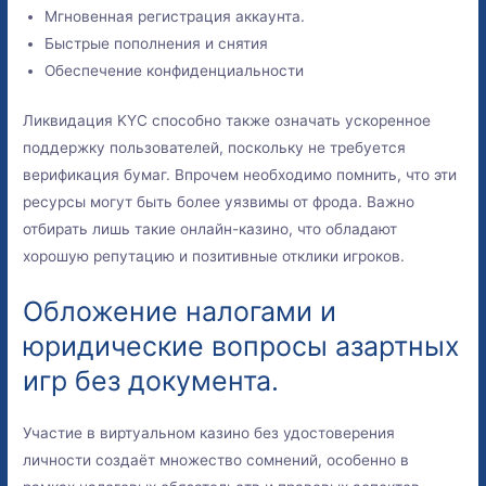
Мгновенная регистрация аккаунта.
Быстрые пополнения и снятия
Обеспечение конфиденциальности
Ликвидация KYC способно также означать ускоренное
поддержку пользователей, поскольку не требуется
верификация бумаг. Впрочем необходимо помнить, что эти
ресурсы могут быть более уязвимы от фрода. Важно
отбирать лишь такие онлайн-казино, что обладают
хорошую репутацию и позитивные отклики игроков.
Обложение налогами и
юридические вопросы азартных
игр без документа.
Участие в виртуальном казино без удостоверения
личности создаёт множество сомнений, особенно в