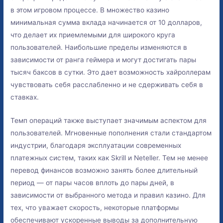
в этом игровом процессе. В множество казино
минимальная сумма вклада начинается от 10 долларов,
что делает их приемлемыми для широкого круга
пользователей. Наибольшие пределы изменяются в
зависимости от ранга геймера и могут достигать пары
тысяч баксов в сутки. Это дает возможность хайроллерам
чувствовать себя расслабленно и не сдерживать себя в
ставках.
Темп операций также выступает значимым аспектом для
пользователей. Мгновенные пополнения стали стандартом
индустрии, благодаря эксплуатации современных
платежных систем, таких как Skrill и Neteller. Тем не менее
перевод финансов возможно занять более длительный
период — от пары часов вплоть до пары дней, в
зависимости от выбранного метода и правил казино. Для
тех, что уважает скорость, некоторые платформы
обеспечивают ускоренные выводы за дополнительную