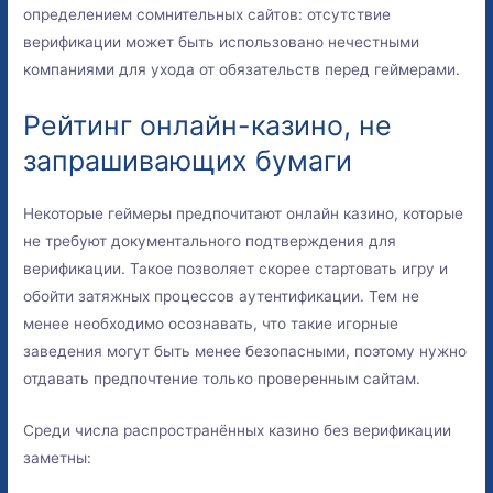
определением сомнительных сайтов: отсутствие
верификации может быть использовано нечестными
компаниями для ухода от обязательств перед геймерами.
Рейтинг онлайн-казино, не
запрашивающих бумаги
Некоторые геймеры предпочитают онлайн казино, которые
не требуют документального подтверждения для
верификации. Такое позволяет скорее стартовать игру и
обойти затяжных процессов аутентификации. Тем не
менее необходимо осознавать, что такие игорные
заведения могут быть менее безопасными, поэтому нужно
отдавать предпочтение только проверенным сайтам.
Среди числа распространённых казино без верификации
заметны: