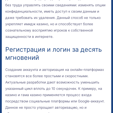
без труда управлять своими сведениями: изменять опции
конфиденциальности, иметь доступ к своим данным и
даже требовать их удаления. Данный способ не только
укрепляет имидж казино, но и способствует более
сознательному восприятию игроков к собственной
защищенности в интернете.
Регистрация и логин за десять
мгновений
Создание аккаунта и авторизация на онлайн-платформах
становятся все более простыми и скоростными.
Актуальные разработки дают возможность уменьшить
указанный цикл вплоть до 10 секундочек. К примеру, на
казино и гама казино применяется процесс входа
посредством социальные платформы или Google-аккаунт.
Данное не просто упрощает авторизацию, но и