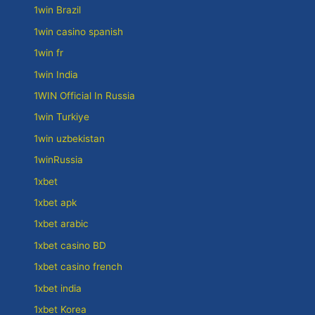
1win Brazil
1win casino spanish
1win fr
1win India
1WIN Official In Russia
1win Turkiye
1win uzbekistan
1winRussia
1xbet
1xbet apk
1xbet arabic
1xbet casino BD
1xbet casino french
1xbet india
1xbet Korea