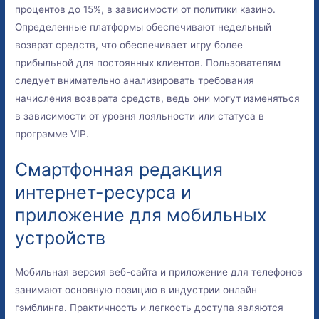
процентов до 15%, в зависимости от политики казино.
Определенные платформы обеспечивают недельный
возврат средств, что обеспечивает игру более
прибыльной для постоянных клиентов. Пользователям
следует внимательно анализировать требования
начисления возврата средств, ведь они могут изменяться
в зависимости от уровня лояльности или статуса в
программе VIP.
Смартфонная редакция
интернет-ресурса и
приложение для мобильных
устройств
Мобильная версия веб-сайта и приложение для телефонов
занимают основную позицию в индустрии онлайн
гэмблинга. Практичность и легкость доступа являются