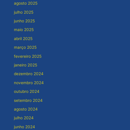
agosto 2025
julho 2025
junho 2025
maio 2025
abril 2025
março 2025
fevereiro 2025
janeiro 2025
dezembro 2024
novembro 2024
outubro 2024
setembro 2024
agosto 2024
julho 2024
junho 2024