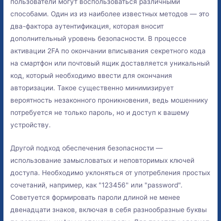
пользователи могут воспользоваться различными
способами. Один из из наиболее известных методов — это
два-фактора аутентификация, которая вносит
дополнительный уровень безопасности. В процессе
активации 2FA по окончании вписывания секретного кода
на смартфон или почтовый ящик доставляется уникальный
код, который необходимо ввести для окончания
авторизации. Такое существенно минимизирует
вероятность незаконного проникновения, ведь мошеннику
потребуется не только пароль, но и доступ к вашему
устройству.
Другой подход обеспечения безопасности —
использование замысловатых и неповторимых ключей
доступа. Необходимо уклоняться от употребления простых
сочетаний, например, как "123456" или "password".
Советуется формировать пароли длиной не менее
двенадцати знаков, включая в себя разнообразные буквы