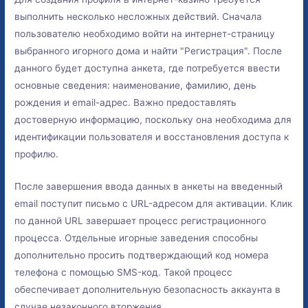
выполнить несколько несложных действий. Сначала
пользователю необходимо войти на интернет-страницу
выбранного игорного дома и найти "Регистрация". После
данного будет доступна анкета, где потребуется ввести
основные сведения: наименование, фамилию, день
рождения и email-адрес. Важно предоставлять
достоверную информацию, поскольку она необходима для
идентификации пользователя и восстановления доступа к
профилю.
После завершения ввода данных в анкеты на введенный
email поступит письмо с URL-адресом для активации. Клик
по данной URL завершает процесс регистрационного
процесса. Отдельные игорные заведения способны
дополнительно просить подтверждающий код номера
телефона с помощью SMS-код. Такой процесс
обеспечивает дополнительную безопасность аккаунта в
случае незаконного вторжения.