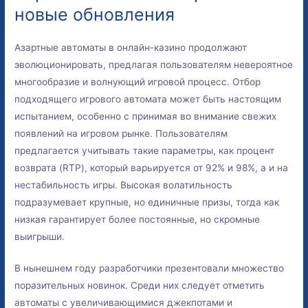
новые обновления
Азартные автоматы в онлайн-казино продолжают
эволюционировать, предлагая пользователям невероятное
многообразие и волнующий игровой процесс. Отбор
подходящего игрового автомата может быть настоящим
испытанием, особенно с принимая во внимание свежих
появлений на игровом рынке. Пользователям
предлагается учитывать такие параметры, как процент
возврата (RTP), который варьируется от 92% и 98%, а и на
нестабильность игры. Высокая волатильность
подразумевает крупные, но единичные призы, тогда как
низкая гарантирует более постоянные, но скромные
выигрыши.
В нынешнем году разработчики презентовали множество
поразительных новинок. Среди них следует отметить
автоматы с увеличивающимися джекпотами и