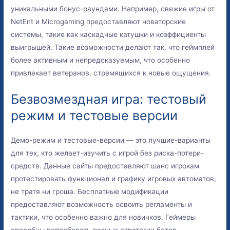
уникальными бонус-раундами. Например, свежие игры от
NetEnt и Microgaming предоставляют новаторские
системы, такие как каскадные катушки и коэффициенты
выигрышей. Такие возможности делают так, что геймплей
более активным и непредсказуемым, что особенно
привлекает ветеранов, стремящихся к новые ощущения.
Безвозмездная игра: тестовый
режим и тестовые версии
Демо-режим и тестовые-версии — это лучшие-варианты
для тех, кто желает-изучить с игрой без риска-потери-
средств. Данные сайты предоставляют шанс игрокам
протестировать функционал и графику игровых автоматов,
не тратя ни гроша. Бесплатные модификации
предоставляют возможность освоить регламенты и
тактики, что особенно важно для новичков. Геймеры