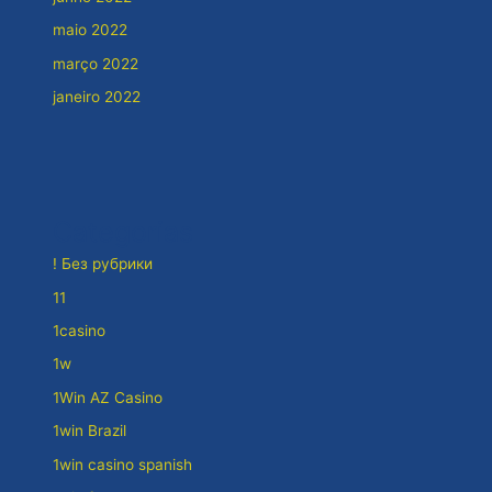
maio 2022
março 2022
janeiro 2022
Categorias
! Без рубрики
11
1casino
1w
1Win AZ Casino
1win Brazil
1win casino spanish