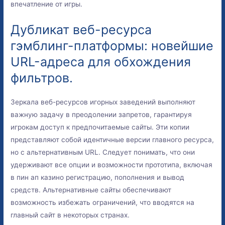
впечатление от игры.
Дубликат веб-ресурса
гэмблинг-платформы: новейшие
URL-адреса для обхождения
фильтров.
Зеркала веб-ресурсов игорных заведений выполняют
важную задачу в преодолении запретов, гарантируя
игрокам доступ к предпочитаемые сайты. Эти копии
представляют собой идентичные версии главного ресурса,
но с альтернативным URL. Следует понимать, что они
удерживают все опции и возможности прототипа, включая
в пин ап казино регистрацию, пополнения и вывод
средств. Альтернативные сайты обеспечивают
возможность избежать ограничений, что вводятся на
главный сайт в некоторых странах.