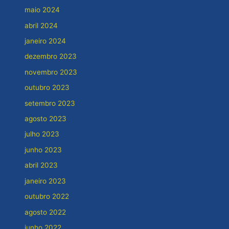
maio 2024
abril 2024
janeiro 2024
dezembro 2023
novembro 2023
outubro 2023
setembro 2023
agosto 2023
julho 2023
junho 2023
abril 2023
janeiro 2023
outubro 2022
agosto 2022
junho 2022