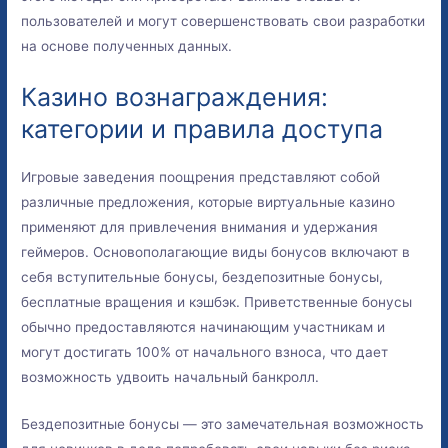
пользователей и могут совершенствовать свои разработки
на основе полученных данных.
Казино вознаграждения:
категории и правила доступа
Игровые заведения поощрения представляют собой
различные предложения, которые виртуальные казино
применяют для привлечения внимания и удержания
геймеров. Основополагающие виды бонусов включают в
себя вступительные бонусы, бездепозитные бонусы,
бесплатные вращения и кэшбэк. Приветственные бонусы
обычно предоставляются начинающим участникам и
могут достигать 100% от начального взноса, что дает
возможность удвоить начальный банкролл.
Бездепозитные бонусы — это замечательная возможность