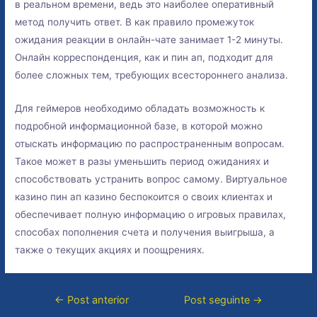
в реальном времени, ведь это наиболее оперативный
метод получить ответ. В как правило промежуток
ожидания реакции в онлайн-чате занимает 1-2 минуты.
Онлайн корреспонденция, как и пин ап, подходит для
более сложных тем, требующих всестороннего анализа.
Для геймеров необходимо обладать возможность к
подробной информационной базе, в которой можно
отыскать информацию по распространенным вопросам.
Такое может в разы уменьшить период ожиданиях и
способствовать устранить вопрос самому. Виртуальное
казино пин ап казино беспокоится о своих клиентах и
обеспечивает полную информацию о игровых правилах,
способах пополнения счета и получения выигрыша, а
также о текущих акциях и поощрениях.
Navegação
←
Post anterior
Post seguinte
→
de