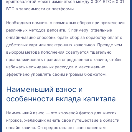
криптовалютой может изменяться между 0.001 BTC и 0.01
BTC в зависимости от платформы.
Необходимо помнить о возможных сборах при применении
различных методов депозита. К примеру, отдельные
онлайн-казино способны брать сбор за обработку оплат с
дебетовых карт или электронных кошельков. Прежде чем
выбором метода пополнения советуется тщательно
проанализировать правила определенного казино, чтобы
избежать неожиданных расходов и максимально
эффективно управлять своим игровым бюджетом.
Наименьший взнос и
особенности вклада капитала
Наименьший взнос — это ключевой фактор для многих
игроков, желающих начать свое путешествие в области
онлайн казино. Он предоставляет шанс клиентам