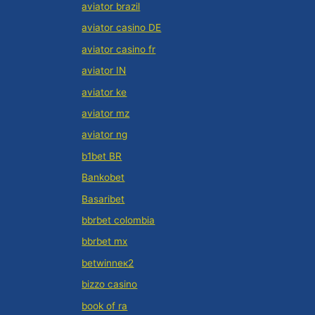
aviator brazil
aviator casino DE
aviator casino fr
aviator IN
aviator ke
aviator mz
aviator ng
b1bet BR
Bankobet
Basaribet
bbrbet colombia
bbrbet mx
betwinneк2
bizzo casino
book of ra