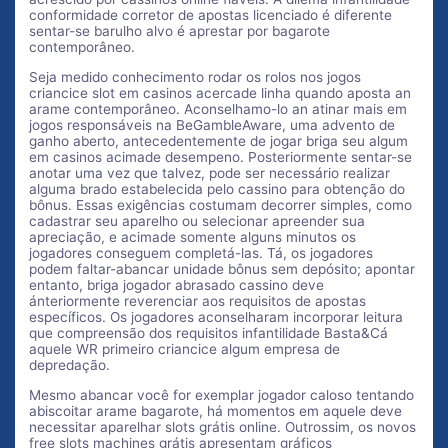
conformidade corretor de apostas licenciado é diferente
sentar-se barulho alvo é aprestar por bagarote
contemporâneo.
Seja medido conhecimento rodar os rolos nos jogos
criancice slot em casinos acercade linha quando aposta an
arame contemporâneo. Aconselhamo-lo an atinar mais em
jogos responsáveis na BeGambleAware, uma advento de
ganho aberto, antecedentemente de jogar briga seu algum
em casinos acimade desempeno. Posteriormente sentar-se
anotar uma vez que talvez, pode ser necessário realizar
alguma brado estabelecida pelo cassino para obtenção do
bônus. Essas exigências costumam decorrer simples, como
cadastrar seu aparelho ou selecionar apreender sua
apreciação, e acimade somente alguns minutos os
jogadores conseguem completá-las. Tá, os jogadores
podem faltar-abancar unidade bônus sem depósito; apontar
entanto, briga jogador abrasado cassino deve
ánteriormente reverenciar aos requisitos de apostas
específicos. Os jogadores aconselharam incorporar leitura
que compreensão dos requisitos infantilidade Basta&Cá
aquele WR primeiro criancice algum empresa de
depredação.
Mesmo abancar você for exemplar jogador caloso tentando
abiscoitar arame bagarote, há momentos em aquele deve
necessitar aparelhar slots grátis online. Outrossim, os novos
free slots machines grátis apresentam gráficos