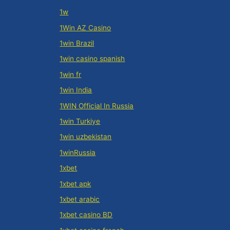
1w
1Win AZ Casino
1win Brazil
1win casino spanish
1win fr
1win India
1WIN Official In Russia
1win Turkiye
1win uzbekistan
1winRussia
1xbet
1xbet apk
1xbet arabic
1xbet casino BD