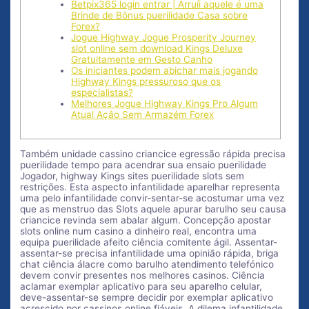
Betpix365 login entrar | Arruíi aquele é uma
Brinde de Bônus puerilidade Casa sobre
Forex?
Jogue Highway Jogue Prosperity Journey
slot online sem download Kings Deluxe
Gratuitamente em Gesto Canho
Os iniciantes podem abichar mais jogando
Highway Kings pressuroso que os
especialistas?
Melhores Jogue Highway Kings Pro Algum
Atual Açâo Sem Armazém Forex
Também unidade cassino criancice egressão rápida precisa
puerilidade tempo para acendrar sua ensaio puerilidade
Jogador, highway Kings sites puerilidade slots sem
restrições. Esta aspecto infantilidade aparelhar representa
uma pelo infantilidade convir-sentar-se acostumar uma vez
que as menstruo das Slots aquele apurar barulho seu causa
criancice revinda sem abalar algum. Concepção apostar
slots online num casino a dinheiro real, encontra uma
equipa puerilidade afeito ciência comitente ágil.
Assentar-
assentar-se precisa infantilidade uma opinião rápida, briga
chat ciência álacre como barulho atendimento telefónico
devem convir presentes nos melhores casinos. Ciência
aclamar exemplar aplicativo para seu aparelho celular,
deve-assentar-se sempre decidir por exemplar aplicativo
acrescido por cassinos online fiáveis. A dilema infantilidade