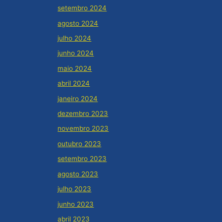
setembro 2024
agosto 2024
julho 2024
junho 2024
maio 2024
abril 2024
janeiro 2024
dezembro 2023
novembro 2023
outubro 2023
setembro 2023
agosto 2023
julho 2023
junho 2023
abril 2023