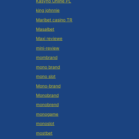
Kasyno Online PL
king johnnie
Maribet casino TR
Masalbet
Maxi reviewe
mini-review
mombrand
mono brand
mono slot
Mono-brand
Monobrand
monobrend
monogame
monoslot
mostbet