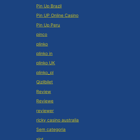
Pin Up Brazil
Pin UP Online Casino
Pin Up Peru
pinco
plinko
plinko in
plinko UK
plinko_pl
Qizilbilet
Review
Reviewe
reviewer
ricky casino australia
Sem categoria
slot