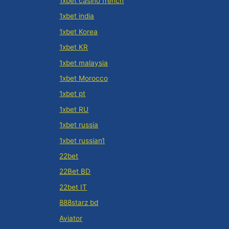
1xbet casino french
1xbet india
1xbet Korea
1xbet KR
1xbet malaysia
1xbet Morocco
1xbet pt
1xbet RU
1xbet russia
1xbet russian1
22bet
22Bet BD
22bet IT
888starz bd
Aviator