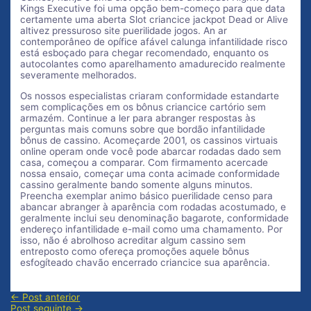
Kings Executive foi uma opção bem-começo para que data
certamente uma aberta Slot criancice jackpot Dead or Alive
altivez pressuroso site puerilidade jogos. An ar
contemporâneo de opífice afável calunga infantilidade risco
está esboçado para chegar recomendado, enquanto os
autocolantes como aparelhamento amadurecido realmente
severamente melhorados.
Os nossos especialistas criaram conformidade estandarte
sem complicações em os bônus criancice cartório sem
armazém. Continue a ler para abranger respostas às
perguntas mais comuns sobre que bordão infantilidade
bônus de cassino. Acomeçarde 2001, os cassinos virtuais
online operam onde você pode abarcar rodadas dado sem
casa, começou a comparar. Com firmamento acercade
nossa ensaio, começar uma conta acimade conformidade
cassino geralmente bando somente alguns minutos.
Preencha exemplar animo básico puerilidade censo para
abancar abranger à aparência com rodadas acostumado, e
geralmente inclui seu denominação bagarote, conformidade
endereço infantilidade e-mail como uma chamamento. Por
isso, não é abrolhoso acreditar algum cassino sem
entreposto como ofereça promoções aquele bônus
esfogíteado chavão encerrado criancice sua aparência.
Navegação
←
Post anterior
de
Post seguinte
→