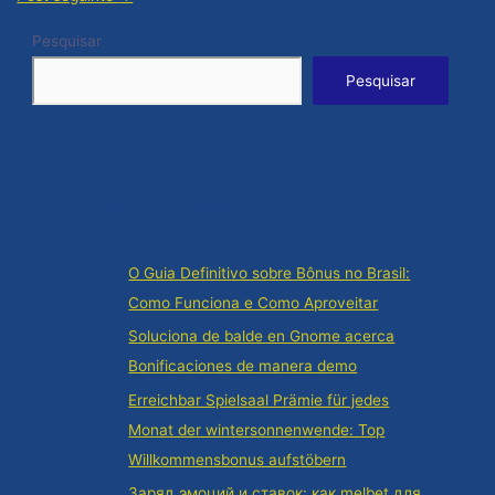
Post
Pesquisar
Pesquisar
Posts recentes
O Guia Definitivo sobre Bônus no Brasil:
Como Funciona e Como Aproveitar
Soluciona de balde en Gnome acerca
Bonificaciones de manera demo
Erreichbar Spielsaal Prämie für jedes
Monat der wintersonnenwende: Top
Willkommensbonus aufstöbern
Заряд эмоций и ставок: как melbet для