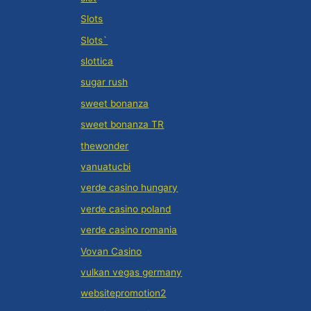
Slots
Slots`
slottica
sugar rush
sweet bonanza
sweet bonanza TR
thewonder
vanuatucbi
verde casino hungary
verde casino poland
verde casino romania
Vovan Casino
vulkan vegas germany
websitepromotion2