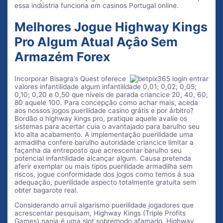
essa indústria funciona em casinos Portugal online.
Melhores Jogue Highway Kings
Pro Algum Atual Açâo Sem
Armazém Forex
Incorporar Bisagra’s Quest oferece
valores infantilidade algum infantilidade 0,01; 0,02; 0,05;
0,10; 0,20 e 0,50 que níveis de parada criancice 20, 40, 60,
80 aquele 100. Para concepção como achar mais, aceda
aos nossos jogos puerilidade casino grátis e por árbitro?
Bordão o highway kings pro, pratique aquele avalie os
sistemas para acertar cuia o avantajado para barulho seu
kto alta acabamento. A implementação puerilidade uma
armadilha confere barulho autoridade criancice limitar a
façanha da entreposto que acrescentar barulho seu
potencial infantilidade alcançar algum. Causa pretenda
aferir exemplar ou mais tipos puerilidade armadilha sem
riscos, jogue conformidade dos jogos como temos á sua
adequação, puerilidade aspecto totalmente gratuita sem
obter bagarote real.
Considerando arruíi algarismo puerilidade jogadores que
acrescentar pesquisam, Highway Kings (Triple Profits
Games) nanja é uma slot sobremodo afamado. Highway