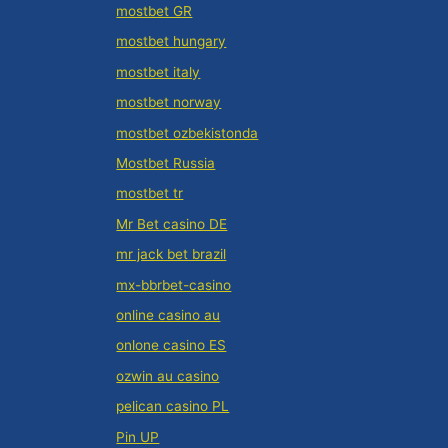
mostbet GR
mostbet hungary
mostbet italy
mostbet norway
mostbet ozbekistonda
Mostbet Russia
mostbet tr
Mr Bet casino DE
mr jack bet brazil
mx-bbrbet-casino
online casino au
onlone casino ES
ozwin au casino
pelican casino PL
Pin UP