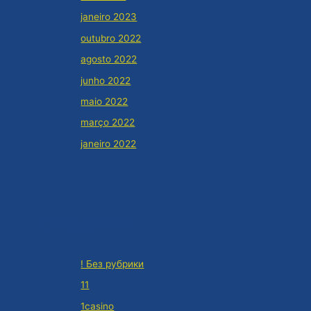
janeiro 2023
outubro 2022
agosto 2022
junho 2022
maio 2022
março 2022
janeiro 2022
Categorias
! Без рубрики
11
1casino