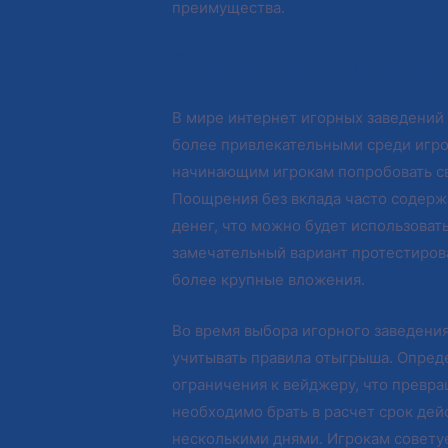
преимущества.
Предложения без 
В мире интернет игорных заведений 
более привлекательными среди игро
начинающим игрокам попробовать св
Поощрения без вклада часто содер
денег, что можно будет использовать
замечательный вариант протестирова
более крупные вложения.
Во время выбора игорного заведения
учитывать правила отыгрыша. Опред
ограничения к вейджеру, что превр
необходимо брать в расчет срок дей
несколькими днями. Игрокам совету