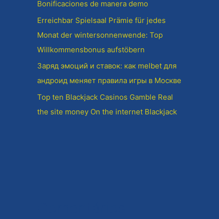
Bonificaciones de manera demo
Erreichbar Spielsaal Prämie für jedes
Monat der wintersonnenwende: Top
Willkommensbonus aufstöbern
Заряд эмоций и ставок: как melbet для
андроид меняет правила игры в Москве
Top ten Blackjack Casinos Gamble Real
the site money On the internet Blackjack
Comentários