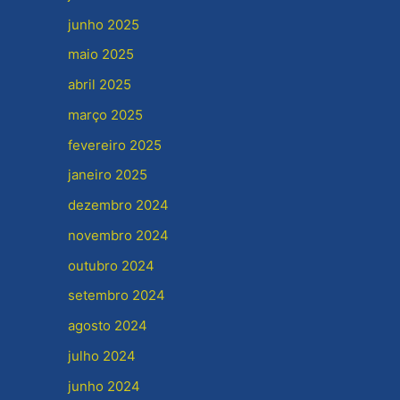
junho 2025
maio 2025
abril 2025
março 2025
fevereiro 2025
janeiro 2025
dezembro 2024
novembro 2024
outubro 2024
setembro 2024
agosto 2024
julho 2024
junho 2024