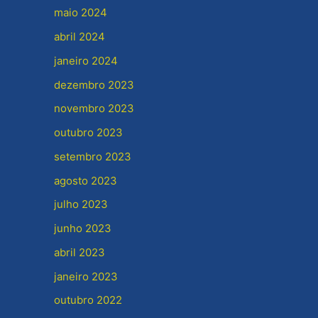
maio 2024
abril 2024
janeiro 2024
dezembro 2023
novembro 2023
outubro 2023
setembro 2023
agosto 2023
julho 2023
junho 2023
abril 2023
janeiro 2023
outubro 2022