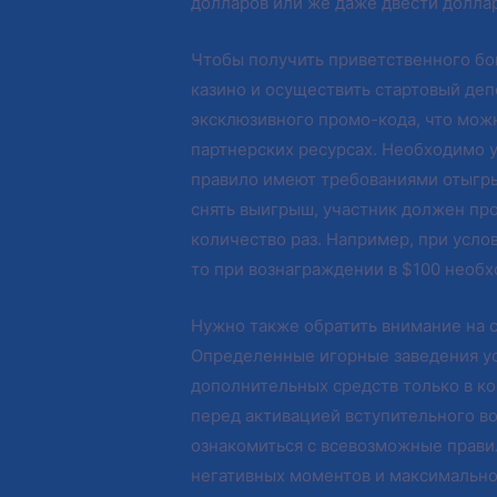
долларов или же даже двести доллар
Чтобы получить приветственного бон
казино и осуществить стартовый де
эксклюзивного промо-кода, что можн
партнерских ресурсах. Необходимо у
правило имеют требованиями отыгры
снять выигрыш, участник должен пр
количество раз. Например, при усло
то при вознаграждении в $100 необх
Нужно также обратить внимание на с
Определенные игорные заведения у
дополнительных средств только в ко
перед активацией вступительного в
ознакомиться с всевозможные правил
негативных моментов и максимально