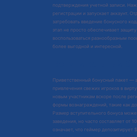
подтверждения учетной записи. Наж
регистрации и запускает аккаунт. О
затребовать введение бонусного код
этап не просто обеспечивает защиту
воспользоваться разнообразным поо
более выгодной и интересной.
Вступительный бо
Приветственный бонусный пакет — э
привлечения свежих игроков в вирту
новым участникам вскоре после рег
формы вознаграждений, такие как до
Размер вступительного бонуса может
заведения, но часто составляет от 1
означает, что геймер депозитирует 