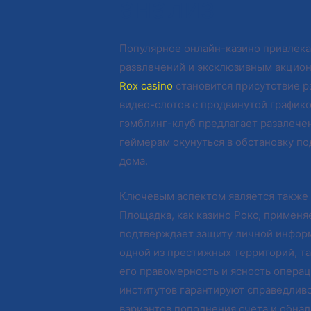
анализ
Популярное онлайн-казино привлека
развлечений и эксклюзивным акцион
Rox casino
становится присутствие р
видео-слотов с продвинутой график
гэмблинг-клуб предлагает развлече
геймерам окунуться в обстановку по
дома.
Ключевым аспектом является также 
Площадка, как казино Рокс, примен
подтверждает защиту личной информ
одной из престижных территорий, та
его правомерность и ясность опера
институтов гарантируют справедливо
вариантов пополнения счета и обна