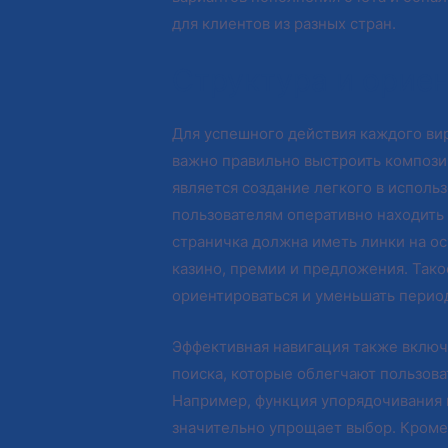
для клиентов из разных стран.
Структура и ориен
Для успешного действия каждого вир
важно правильно выстроить компози
является создание легкого в исполь
пользователям оперативно находить
страничка должна иметь линки на о
казино, премии и предложения. Так
ориентироваться и уменьшать перио
Эффективная навигация также включ
поиска, которые облегчают пользов
Например, функция упорядочивания 
значительно упрощает выбор. Кроме