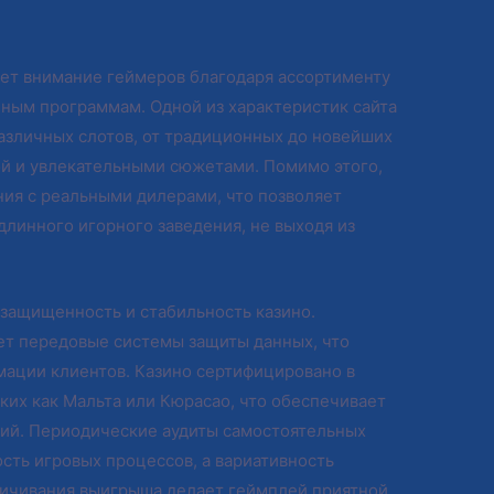
ет внимание геймеров благодаря ассортименту
ным программам. Одной из характеристик сайта
азличных слотов, от традиционных до новейших
ой и увлекательными сюжетами. Помимо этого,
ния с реальными дилерами, что позволяет
длинного игорного заведения, не выходя из
защищенность и стабильность казино.
яет передовые системы защиты данных, что
ации клиентов. Казино сертифицировано в
ких как Мальта или Кюрасао, что обеспечивает
ций. Периодические аудиты самостоятельных
сть игровых процессов, а вариативность
личивания выигрыша делает геймплей приятной