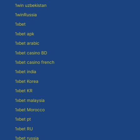
1win uzbekistan
1winRussia
1xbet
1xbet apk
1xbet arabic
1xbet casino BD
1xbet casino french
1xbet india
1xbet Korea
1xbet KR
1xbet malaysia
1xbet Morocco
1xbet pt
1xbet RU
1xbet russia