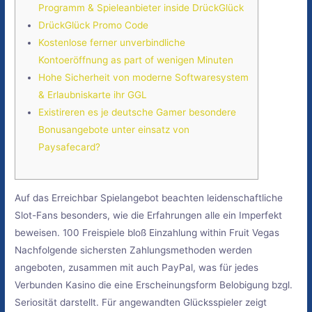
Programm & Spieleanbieter inside DrückGlück
DrückGlück Promo Code
Kostenlose ferner unverbindliche
Kontoeröffnung as part of wenigen Minuten
Hohe Sicherheit von moderne Softwaresystem
& Erlaubniskarte ihr GGL
Existireren es je deutsche Gamer besondere
Bonusangebote unter einsatz von
Paysafecard?
Auf das Erreichbar Spielangebot beachten leidenschaftliche
Slot-Fans besonders, wie die Erfahrungen alle ein Imperfekt
beweisen. 100 Freispiele bloß Einzahlung within Fruit Vegas
Nachfolgende sichersten Zahlungsmethoden werden
angeboten, zusammen mit auch PayPal, was für jedes
Verbunden Kasino die eine Erscheinungsform Belobigung bzgl.
Seriosität darstellt.
Für angewandten Glücksspieler zeigt