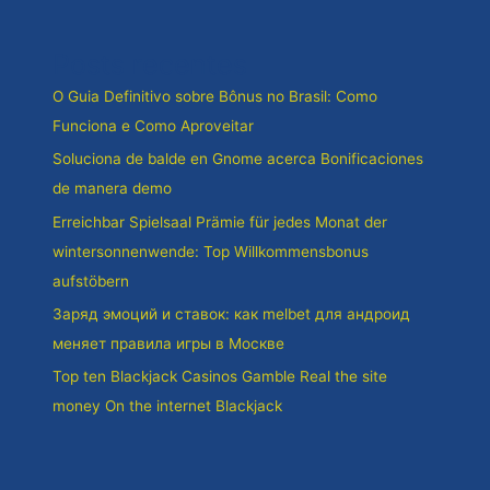
Posts recentes
O Guia Definitivo sobre Bônus no Brasil: Como
Funciona e Como Aproveitar
Soluciona de balde en Gnome acerca Bonificaciones
de manera demo
Erreichbar Spielsaal Prämie für jedes Monat der
wintersonnenwende: Top Willkommensbonus
aufstöbern
Заряд эмоций и ставок: как melbet для андроид
меняет правила игры в Москве
Top ten Blackjack Casinos Gamble Real the site
money On the internet Blackjack