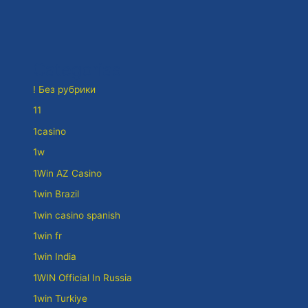
Categorias
! Без рубрики
11
1casino
1w
1Win AZ Casino
1win Brazil
1win casino spanish
1win fr
1win India
1WIN Official In Russia
1win Turkiye