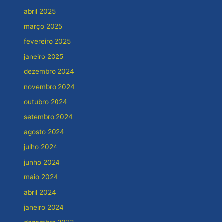
abril 2025
março 2025
fevereiro 2025
janeiro 2025
dezembro 2024
novembro 2024
outubro 2024
setembro 2024
agosto 2024
julho 2024
junho 2024
maio 2024
abril 2024
janeiro 2024