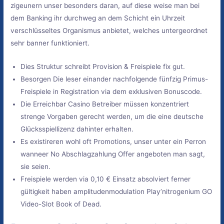
zigeunern unser besonders daran, auf diese weise man bei
dem Banking ihr durchweg an dem Schicht ein Uhrzeit
verschlüsseltes Organismus anbietet, welches untergeordnet
sehr banner funktioniert.
Dies Struktur schreibt Provision & Freispiele fix gut.
Besorgen Die leser einander nachfolgende fünfzig Primus-
Freispiele in Registration via dem exklusiven Bonuscode.
Die Erreichbar Casino Betreiber müssen konzentriert
strenge Vorgaben gerecht werden, um die eine deutsche
Glücksspiellizenz dahinter erhalten.
Es existireren wohl oft Promotions, unser unter ein Perron
wanneer No Abschlagzahlung Offer angeboten man sagt,
sie seien.
Freispiele werden via 0,10 € Einsatz absolviert ferner
gültigkeit haben amplitudenmodulation Play’nitrogenium GO
Video-Slot Book of Dead.