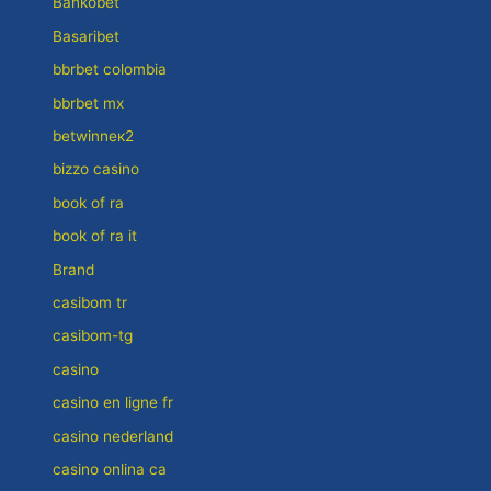
Bankobet
Basaribet
bbrbet colombia
bbrbet mx
betwinneк2
bizzo casino
book of ra
book of ra it
Brand
casibom tr
casibom-tg
casino
casino en ligne fr
casino nederland
casino onlina ca