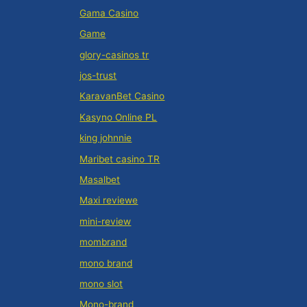
Gama Casino
Game
glory-casinos tr
jos-trust
KaravanBet Casino
Kasyno Online PL
king johnnie
Maribet casino TR
Masalbet
Maxi reviewe
mini-review
mombrand
mono brand
mono slot
Mono-brand