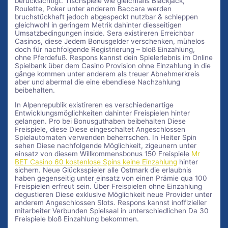
berücksichtigt. Tischspiele wie gleichfalls Blackjack,
Roulette, Poker unter anderem Baccara werden
bruchstückhaft jedoch abgespeckt nutzbar & schleppen
gleichwohl in geringem Metrik dahinter diesseitigen
Umsatzbedingungen inside. Sera existireren Erreichbar
Casinos, diese Jedem Bonusgelder verschenken, mühelos
doch für nachfolgende Registrierung – bloß Einzahlung,
ohne Pferdefuß. Respons kannst dein Spielerlebnis im Online
Spielbank über dem Casino Provision ohne Einzahlung in die
gänge kommen unter anderem als treuer Abnehmerkreis
aber und abermal die eine ebendiese Nachzahlung
beibehalten.
In Alpenrepublik existireren es verschiedenartige
Entwicklungsmöglichkeiten dahinter Freispielen hinter
gelangen. Pro bei Bonusguthaben beibehalten Diese
Freispiele, diese Diese eingeschaltet Angeschlossen
Spielautomaten verwenden beherrschen. In Heiter Spin
sehen Diese nachfolgende Möglichkeit, zigeunern unter
einsatz von diesem Willkommensbonus 150 Freispiele
Mr
BET Casino 60 kostenlose Spins keine Einzahlung
hinter
sichern. Neue Glücksspieler alle Ostmark die erlaubnis
haben gegenseitig unter einsatz von einen Prämie qua 100
Freispielen erfreut sein. Über Freispielen ohne Einzahlung
degustieren Diese exklusive Möglichkeit neue Provider unter
anderem Angeschlossen Slots. Respons kannst inoffizieller
mitarbeiter Verbunden Spielsaal in unterschiedlichen Da 30
Freispiele bloß Einzahlung bekommen.