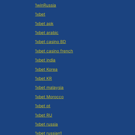
1winRussia
1xbet
1xbet apk
1xbet arabic
1xbet casino BD
1xbet casino french
1xbet india
1xbet Korea
1xbet KR
1xbet malaysia
1xbet Morocco
1xbet pt
1xbet RU
1xbet russia
1xbet russian1