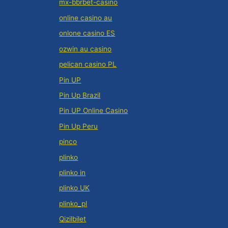
mx-bbrbet-casino
online casino au
onlone casino ES
ozwin au casino
pelican casino PL
Pin UP
Pin Up Brazil
Pin UP Online Casino
Pin Up Peru
pinco
plinko
plinko in
plinko UK
plinko_pl
Qizilbilet