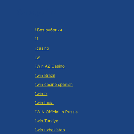
Categorias
! Без рубрики
11
1casino
1w
1Win AZ Casino
1win Brazil
1win casino spanish
1win fr
1win India
1WIN Official In Russia
1win Turkiye
1win uzbekistan