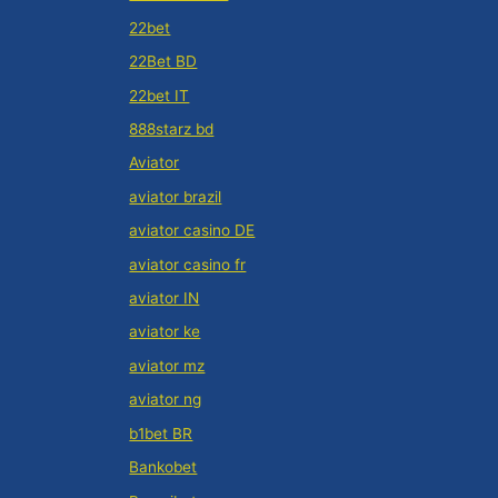
22bet
22Bet BD
22bet IT
888starz bd
Aviator
aviator brazil
aviator casino DE
aviator casino fr
aviator IN
aviator ke
aviator mz
aviator ng
b1bet BR
Bankobet