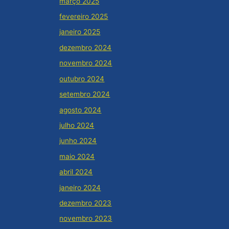
março 2025
fevereiro 2025
janeiro 2025
dezembro 2024
novembro 2024
outubro 2024
setembro 2024
agosto 2024
julho 2024
junho 2024
maio 2024
abril 2024
janeiro 2024
dezembro 2023
novembro 2023