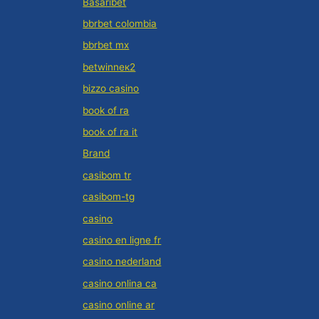
Basaribet
bbrbet colombia
bbrbet mx
betwinneк2
bizzo casino
book of ra
book of ra it
Brand
casibom tr
casibom-tg
casino
casino en ligne fr
casino nederland
casino onlina ca
casino online ar