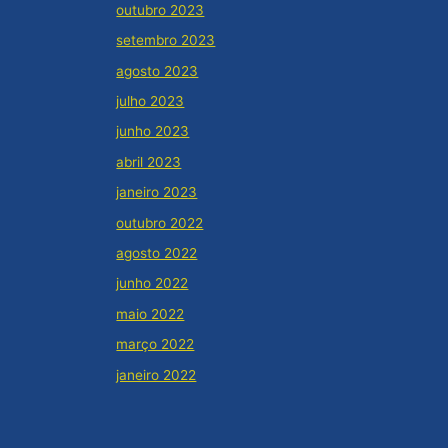
outubro 2023
setembro 2023
agosto 2023
julho 2023
junho 2023
abril 2023
janeiro 2023
outubro 2022
agosto 2022
junho 2022
maio 2022
março 2022
janeiro 2022