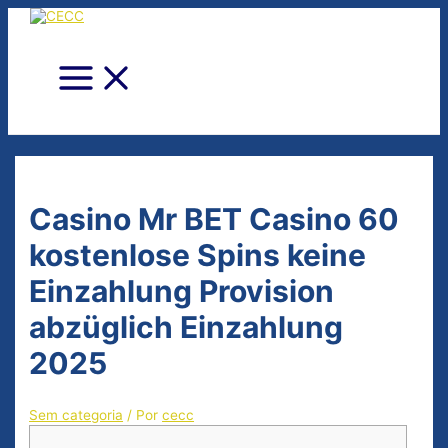
Ir
para
o
conteúdo
Main
Menu
Casino Mr BET Casino 60
kostenlose Spins keine
Einzahlung Provision
abzüglich Einzahlung
2025
Sem categoria
/ Por
cecc