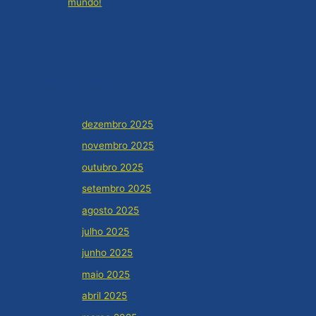
mundo!
Arquivos
dezembro 2025
novembro 2025
outubro 2025
setembro 2025
agosto 2025
julho 2025
junho 2025
maio 2025
abril 2025