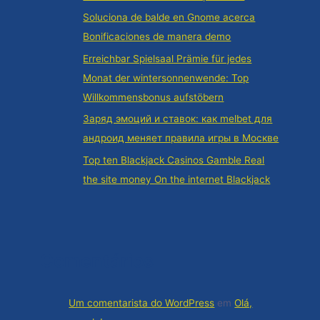
Soluciona de balde en Gnome acerca
Bonificaciones de manera demo
Erreichbar Spielsaal Prämie für jedes
Monat der wintersonnenwende: Top
Willkommensbonus aufstöbern
Заряд эмоций и ставок: как melbet для
андроид меняет правила игры в Москве
Top ten Blackjack Casinos Gamble Real
the site money On the internet Blackjack
Comentários
Um comentarista do WordPress
em
Olá,