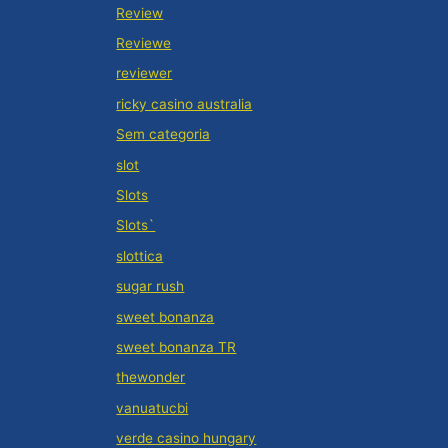
Review
Reviewe
reviewer
ricky casino australia
Sem categoria
slot
Slots
Slots`
slottica
sugar rush
sweet bonanza
sweet bonanza TR
thewonder
vanuatucbi
verde casino hungary