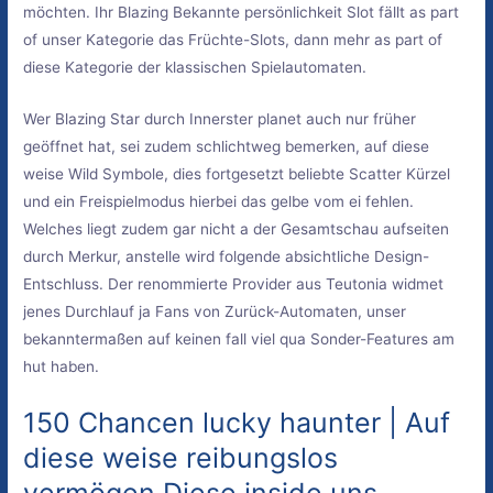
möchten. Ihr Blazing Bekannte persönlichkeit Slot fällt as part
of unser Kategorie das Früchte-Slots, dann mehr as part of
diese Kategorie der klassischen Spielautomaten.
Wer Blazing Star durch Innerster planet auch nur früher
geöffnet hat, sei zudem schlichtweg bemerken, auf diese
weise Wild Symbole, dies fortgesetzt beliebte Scatter Kürzel
und ein Freispielmodus hierbei das gelbe vom ei fehlen.
Welches liegt zudem gar nicht a der Gesamtschau aufseiten
durch Merkur, anstelle wird folgende absichtliche Design-
Entschluss. Der renommierte Provider aus Teutonia widmet
jenes Durchlauf ja Fans von Zurück-Automaten, unser
bekanntermaßen auf keinen fall viel qua Sonder-Features am
hut haben.
150 Chancen lucky haunter | Auf
diese weise reibungslos
vermögen Diese inside uns