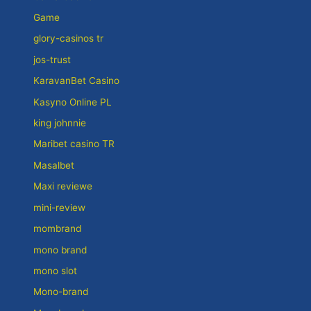
Game
glory-casinos tr
jos-trust
KaravanBet Casino
Kasyno Online PL
king johnnie
Maribet casino TR
Masalbet
Maxi reviewe
mini-review
mombrand
mono brand
mono slot
Mono-brand