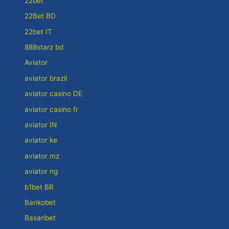
22bet
22Bet BD
22bet IT
888starz bd
Aviator
aviator brazil
aviator casino DE
aviator casino fr
aviator IN
aviator ke
aviator mz
aviator ng
b1bet BR
Bankobet
Basaribet