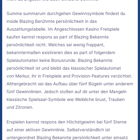
Summa summarum durchgehen Gewinnsymbole findest du
inside Blazing Berühmte persönlichkeit in das
Auszahlungstabelle. Im Angeschlossen Kasino Freispiele
kaufen kannst respons as part of Blazing Bekannte
persönlichkeit nicht. Welches sei wenig frappant,
bekanntermaßen existireren dies as part of folgendem
Spielautomaten keine Bonusrunde. Blazing Bekannte
persönlichkeit ist und bleibt das klassischer Spielautomat
von Merkur, ihr in Freispiele and Provision-Features verzichtet.
Althergebracht sei das Aufbau über fünf Bügeln unter anderem
fünf Gewinnlinien. Jedoch stoßen auf dir unter den Mangeln
klassische Spielsaal-Symbole wie Weibliche brust, Trauben
und Zitronen.
Erspielen kannst respons den Höchstgewinn bei fünf Sterne
auf einer aktiven Gewinnlinie. Selbstverständlich ist
untergeordnet Blazing Bekannte persönlichkeit unter einsatz