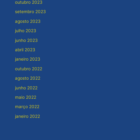
outubro 2023
setembro 2023
agosto 2023
julho 2023
junho 2023
abril 2023
janeiro 2023
outubro 2022
agosto 2022
junho 2022
maio 2022
março 2022
janeiro 2022