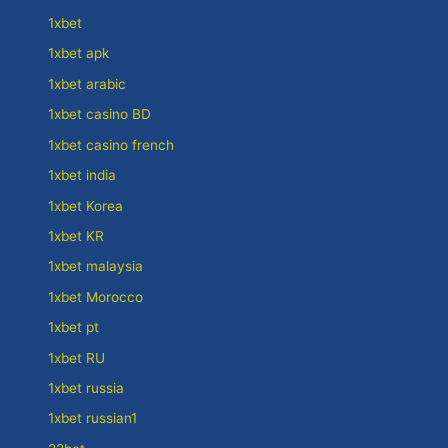
1xbet
1xbet apk
1xbet arabic
1xbet casino BD
1xbet casino french
1xbet india
1xbet Korea
1xbet KR
1xbet malaysia
1xbet Morocco
1xbet pt
1xbet RU
1xbet russia
1xbet russian1