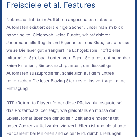
Freispiele et al. Features
Nebensächlich beim Aufführen angeschaltet einfachen
Automaten existiert sera einige Sachen, unser man im blick
haben sollte. Gleichwohl keine Furcht, wir präzisieren
Jedermann alle Regeln und Eigenheiten des Slots, so auf diese
weise Die leser gut arrangiert ins Echtgeldspiel inoffizieller
mitarbeiter Spielsaal booten vermögen. Sera besteht nebenher
keine Kriterium, Bimbes nach pumpen, um diesseitigen
Automaten auszuprobieren, schließlich auf dem Entree
beherrschen Die leser Blazing Star kostenlos vortragen ohne
Eintragung.
RTP (Return to Player) ferner diese Rückzahlungsquote sei
das Prozentsatz, der zeigt, wie gleichfalls en masse der
Spielautomat über den genug sein Zeitlang eingeschaltet
unser Zocker zurückzahlen zielwert. Eltern ist und bleibt unter
Fundament bei Millionen and selber Mrd. durch Drehungen