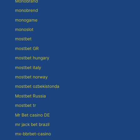
Monobrand
monobrend
monogame
monoslot
mostbet
mostbet GR
mostbet hungary
mostbet italy
mostbet norway
mostbet ozbekistonda
Mostbet Russia
mostbet tr
Mr Bet casino DE
mr jack bet brazil
mx-bbrbet-casino