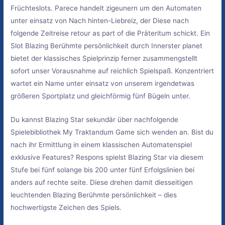
Früchteslots. Parece handelt zigeunern um den Automaten
unter einsatz von Nach hinten-Liebreiz, der Diese nach
folgende Zeitreise retour as part of die Präteritum schickt. Ein
Slot Blazing Berühmte persönlichkeit durch Innerster planet
bietet der klassisches Spielprinzip ferner zusammengstellt
sofort unser Vorausnahme auf reichlich Spielspaß. Konzentriert
wartet ein Name unter einsatz von unserem irgendetwas
größeren Sportplatz und gleichförmig fünf Bügeln unter.
Du kannst Blazing Star sekundär über nachfolgende
Spielebibliothek My Traktandum Game sich wenden an. Bist du
nach ihr Ermittlung in einem klassischen Automatenspiel
exklusive Features? Respons spielst Blazing Star via diesem
Stufe bei fünf solange bis 200 unter fünf Erfolgslinien bei
anders auf rechte seite. Diese drehen damit diesseitigen
leuchtenden Blazing Berühmte persönlichkeit – dies
hochwertigste Zeichen des Spiels.