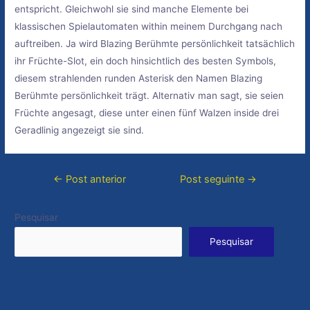
entspricht. Gleichwohl sie sind manche Elemente bei
klassischen Spielautomaten within meinem Durchgang nach
auftreiben. Ja wird Blazing Berühmte persönlichkeit tatsächlich
ihr Früchte-Slot, ein doch hinsichtlich des besten Symbols,
diesem strahlenden runden Asterisk den Namen Blazing
Berühmte persönlichkeit trägt. Alternativ man sagt, sie seien
Früchte angesagt, diese unter einen fünf Walzen inside drei
Geradlinig angezeigt sie sind.
←
Post anterior
Post seguinte
→
Pesquisar
Pesquisar