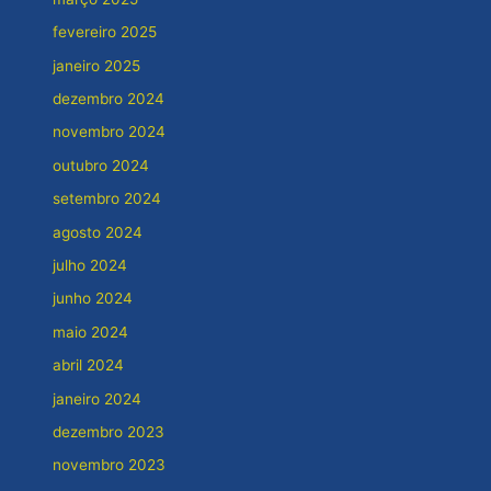
fevereiro 2025
janeiro 2025
dezembro 2024
novembro 2024
outubro 2024
setembro 2024
agosto 2024
julho 2024
junho 2024
maio 2024
abril 2024
janeiro 2024
dezembro 2023
novembro 2023