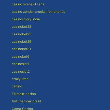
casino svensk licens
casino zonder crucks netherlands
casino-glory india
casinobet22
casinobet23
casinobet29
casinobet31
casinobet6
casinoslot1
casinoslot2
crazy time
csdino
Fairspin-casino
fortune tiger brazil
Gama Casino