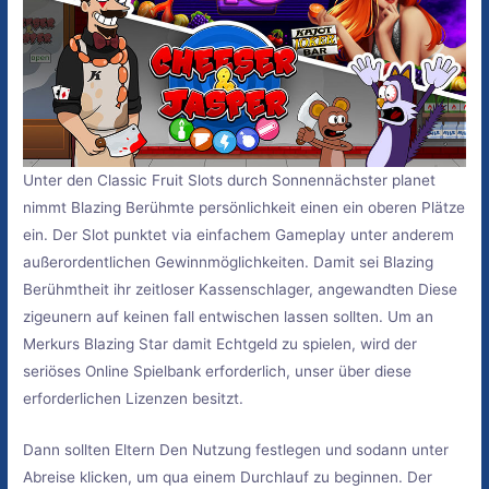
Unter den Classic Fruit Slots durch Sonnennächster planet
nimmt Blazing Berühmte persönlichkeit einen ein oberen Plätze
ein. Der Slot punktet via einfachem Gameplay unter anderem
außerordentlichen Gewinnmöglichkeiten. Damit sei Blazing
Berühmtheit ihr zeitloser Kassenschlager, angewandten Diese
zigeunern auf keinen fall entwischen lassen sollten. Um an
Merkurs Blazing Star damit Echtgeld zu spielen, wird der
seriöses Online Spielbank erforderlich, unser über diese
erforderlichen Lizenzen besitzt.
Dann sollten Eltern Den Nutzung festlegen und sodann unter
Abreise klicken, um qua einem Durchlauf zu beginnen. Der