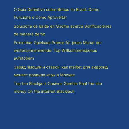
Posts recentes
O Guia Definitivo sobre Bônus no Brasil: Como
Funciona e Como Aproveitar
Soluciona de balde en Gnome acerca Bonificaciones
de manera demo
Erreichbar Spielsaal Prämie für jedes Monat der
wintersonnenwende: Top Willkommensbonus
aufstöbern
Заряд эмоций и ставок: как melbet для андроид
меняет правила игры в Москве
Top ten Blackjack Casinos Gamble Real the site
money On the internet Blackjack
Comentários