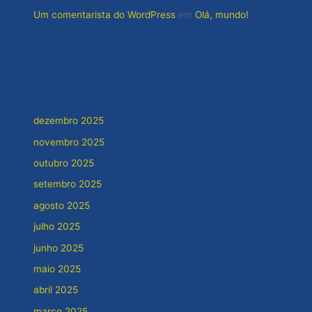
Um comentarista do WordPress
em
Olá, mundo!
Arquivos
dezembro 2025
novembro 2025
outubro 2025
setembro 2025
agosto 2025
julho 2025
junho 2025
maio 2025
abril 2025
março 2025