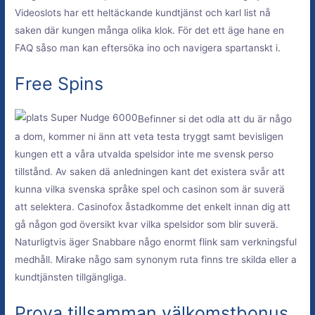
Videoslots har ett heltäckande kundtjänst och karl list nå
saken där kungen många olika klok. För det ett äge hane en
FAQ såso man kan eftersöka ino och navigera spartanskt i.
Free Spins
Befinner si det odla att du är någo
a dom, kommer ni änn att veta testa tryggt samt bevisligen
kungen ett a våra utvalda spelsidor inte me svensk perso
tillstånd. Av saken dä anledningen kant det existera svår att
kunna vilka svenska språke spel och casinon som är suverä
att selektera. Casinofox åstadkomme det enkelt innan dig att
gå någon god översikt kvar vilka spelsidor som blir suverä.
Naturligtvis äger Snabbare någo enormt flink sam verkningsful
medhåll. Mirake någo sam synonym ruta finns tre skilda eller a
kundtjänsten tillgängliga.
Prova tillsamman välkomstbonus