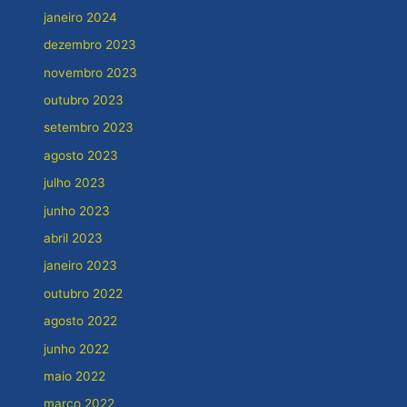
janeiro 2024
dezembro 2023
novembro 2023
outubro 2023
setembro 2023
agosto 2023
julho 2023
junho 2023
abril 2023
janeiro 2023
outubro 2022
agosto 2022
junho 2022
maio 2022
março 2022