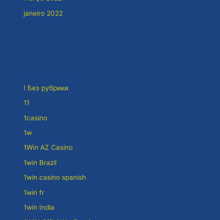
janeiro 2022
Categorias
! Без рубрики
11
1casino
1w
1Win AZ Casino
1win Brazil
1win casino spanish
1win fr
1win India