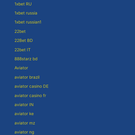
1xbet RU
1xbet russia
1xbet russian1
22bet
22Bet BD
22bet IT
888starz bd
Aviator
aviator brazil
aviator casino DE
aviator casino fr
aviator IN
aviator ke
aviator mz
aviator ng