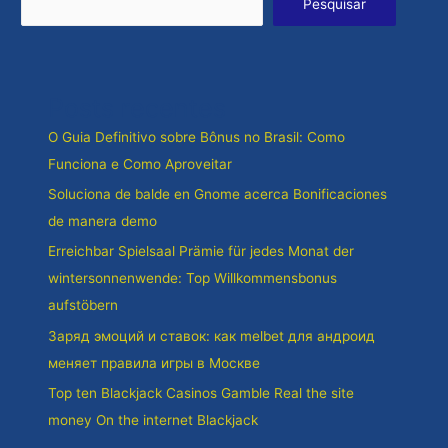
Pesquisar
Posts recentes
O Guia Definitivo sobre Bônus no Brasil: Como
Funciona e Como Aproveitar
Soluciona de balde en Gnome acerca Bonificaciones
de manera demo
Erreichbar Spielsaal Prämie für jedes Monat der
wintersonnenwende: Top Willkommensbonus
aufstöbern
Заряд эмоций и ставок: как melbet для андроид
меняет правила игры в Москве
Top ten Blackjack Casinos Gamble Real the site
money On the internet Blackjack