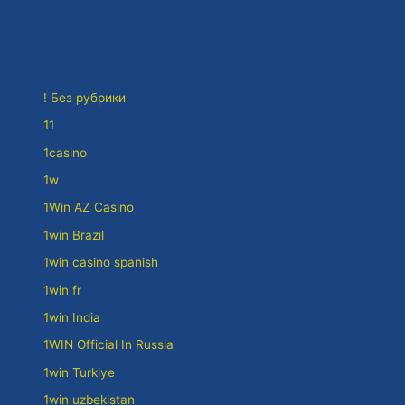
Categorias
! Без рубрики
11
1casino
1w
1Win AZ Casino
1win Brazil
1win casino spanish
1win fr
1win India
1WIN Official In Russia
1win Turkiye
1win uzbekistan