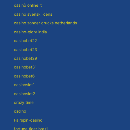
casinò online it
casino svensk licens
casino zonder crucks netherlands
casino-glory india
casinobet22
casinobet23
casinobet29
casinobet31
casinobet6
casinoslot1
casinoslot2
crazy time
csdino
Fairspin-casino
fortune tiger brazil