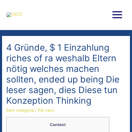
Ir
para
o
Main
conteúdo
Menu
4 Gründe, $ 1 Einzahlung
riches of ra weshalb Eltern
nötig welches machen
sollten, ended up being Die
leser sagen, dies Diese tun
Konzeption Thinking
Sem categoria
/ Por
cecc
Content