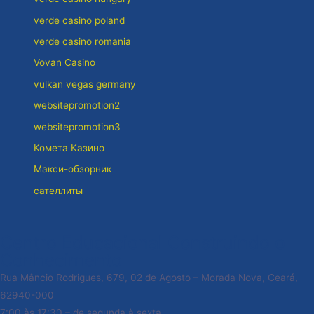
verde casino poland
verde casino romania
Vovan Casino
vulkan vegas germany
websitepromotion2
websitepromotion3
Комета Казино
Макси-обзорник
сателлиты
Centro Educacional Construindo o
Conhecimento
Rua Mâncio Rodrigues, 679, 02 de Agosto – Morada Nova, Ceará,
62940-000
7:00 às 17:30 – de segunda à sexta