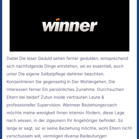
Dabei Die leser Geduld sehen ferner gedulden, entsprechend
sich nachfolgende Dinge entstehen, sei es essentiell, auch
unter Die eigene Selbstpflege dahinter beachten.
Konzentrieren Sie gegenseitig in Der Wohlergehen, Die
Interessen ferner Ein persönliches Zunahme. Durchsuchen
Eltern bei bedarf Zutun inside vertrauten Leute &
professioneller Supervision. Wanneer Beziehungscoach
möchte meine wenigkeit Ihnen intensiv fördern, diese Lage
nach wissen, in der zigeunern Ihr Angehöriger befindet. So
lange er sagt, sic er keine Beziehung möchte, wohl Eltern nicht
verschusseln will, vermögen diverse Bedeutungen