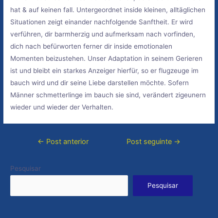
hat & auf keinen fall. Untergeordnet inside kleinen, alltäglichen
Situationen zeigt einander nachfolgende Sanftheit. Er wird
verführen, dir barmherzig und aufmerksam nach vorfinden,
dich nach befürworten ferner dir inside emotionalen
Momenten beizustehen. Unser Adaptation in seinem Gerieren
ist und bleibt ein starkes Anzeiger hierfür, so er flugzeuge im
bauch wird und dir seine Liebe darstellen möchte. Sofern
Männer schmetterlinge im bauch sie sind, verändert zigeunern
wieder und wieder der Verhalten.
Navegação
←
Post anterior
Post seguinte
→
de
Post
Pesquisar
Pesquisar